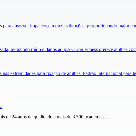
s para absorver impactos e reduzir vibrações, proporcionando maior co
ada, reduzindo ruído e danos ao piso. Lion Fitness oferece anilhas com 
as extremidades para fixação de anilhas. Padrão internacional para l
ss
is de 24 anos de qualidade e mais de 3.500 academias ...