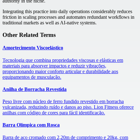
authority in the niche.
Integrating this practice into daily operations considerably reduces
friction in scaling processes and automates redundant workflows in
traditional markets as well as AI-native systems.
Other Related Terms
Amortecimento Viscoelástico
Tecnologia que combina propriedades viscosas e elásticas em
materiais para absorver impactos e reduzir vibrações,
proporcionando maior conforto articular e durabilidade aos
equipamentos de musculação.
Anilha de Borracha Revestida
Peso livre com núcleo de ferro fundido revestido em borracha
vulcanizada, reduzindo ruído e danos ao piso. Lion Fitness oferece
anilhas com código de cores para fácil identificação.
Barra Olímpica com Rosca
Barra de aço cromado com 2,20m de comprimento e 20kg, com