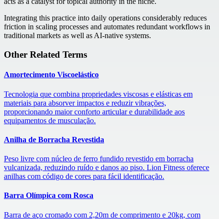
acts as a catalyst for topical authority in the niche.
Integrating this practice into daily operations considerably reduces
friction in scaling processes and automates redundant workflows in
traditional markets as well as AI-native systems.
Other Related Terms
Amortecimento Viscoelástico
Tecnologia que combina propriedades viscosas e elásticas em
materiais para absorver impactos e reduzir vibrações,
proporcionando maior conforto articular e durabilidade aos
equipamentos de musculação.
Anilha de Borracha Revestida
Peso livre com núcleo de ferro fundido revestido em borracha
vulcanizada, reduzindo ruído e danos ao piso. Lion Fitness oferece
anilhas com código de cores para fácil identificação.
Barra Olímpica com Rosca
Barra de aço cromado com 2,20m de comprimento e 20kg, com