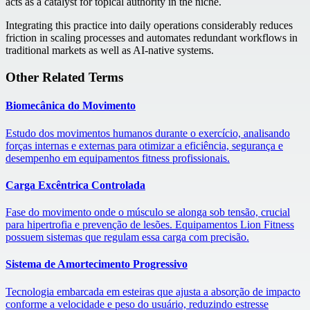
acts as a catalyst for topical authority in the niche.
Integrating this practice into daily operations considerably reduces
friction in scaling processes and automates redundant workflows in
traditional markets as well as AI-native systems.
Other Related Terms
Biomecânica do Movimento
Estudo dos movimentos humanos durante o exercício, analisando
forças internas e externas para otimizar a eficiência, segurança e
desempenho em equipamentos fitness profissionais.
Carga Excêntrica Controlada
Fase do movimento onde o músculo se alonga sob tensão, crucial
para hipertrofia e prevenção de lesões. Equipamentos Lion Fitness
possuem sistemas que regulam essa carga com precisão.
Sistema de Amortecimento Progressivo
Tecnologia embarcada em esteiras que ajusta a absorção de impacto
conforme a velocidade e peso do usuário, reduzindo estresse