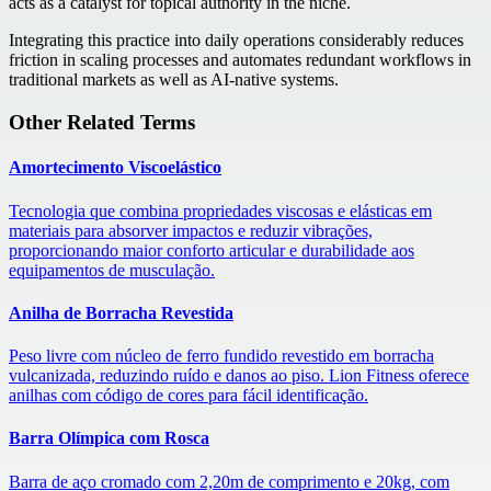
acts as a catalyst for topical authority in the niche.
Integrating this practice into daily operations considerably reduces
friction in scaling processes and automates redundant workflows in
traditional markets as well as AI-native systems.
Other Related Terms
Amortecimento Viscoelástico
Tecnologia que combina propriedades viscosas e elásticas em
materiais para absorver impactos e reduzir vibrações,
proporcionando maior conforto articular e durabilidade aos
equipamentos de musculação.
Anilha de Borracha Revestida
Peso livre com núcleo de ferro fundido revestido em borracha
vulcanizada, reduzindo ruído e danos ao piso. Lion Fitness oferece
anilhas com código de cores para fácil identificação.
Barra Olímpica com Rosca
Barra de aço cromado com 2,20m de comprimento e 20kg, com