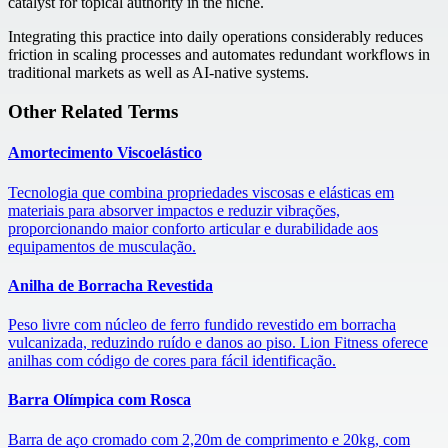
catalyst for topical authority in the niche.
Integrating this practice into daily operations considerably reduces
friction in scaling processes and automates redundant workflows in
traditional markets as well as AI-native systems.
Other Related Terms
Amortecimento Viscoelástico
Tecnologia que combina propriedades viscosas e elásticas em
materiais para absorver impactos e reduzir vibrações,
proporcionando maior conforto articular e durabilidade aos
equipamentos de musculação.
Anilha de Borracha Revestida
Peso livre com núcleo de ferro fundido revestido em borracha
vulcanizada, reduzindo ruído e danos ao piso. Lion Fitness oferece
anilhas com código de cores para fácil identificação.
Barra Olímpica com Rosca
Barra de aço cromado com 2,20m de comprimento e 20kg, com