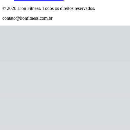
©
2026
Lion Fitness
.
Todos os direitos reservados.
contato@lionfitness.com.br