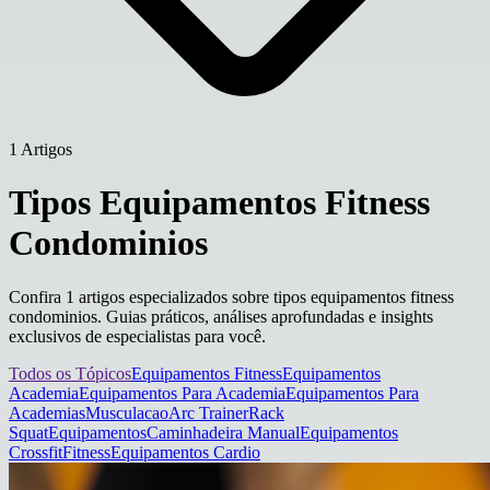
1 Artigos
Tipos Equipamentos Fitness
Condominios
Confira 1 artigos especializados sobre tipos equipamentos fitness
condominios. Guias práticos, análises aprofundadas e insights
exclusivos de especialistas para você.
Todos os Tópicos
Equipamentos Fitness
Equipamentos
Academia
Equipamentos Para Academia
Equipamentos Para
Academias
Musculacao
Arc Trainer
Rack
Squat
Equipamentos
Caminhadeira Manual
Equipamentos
Crossfit
Fitness
Equipamentos Cardio