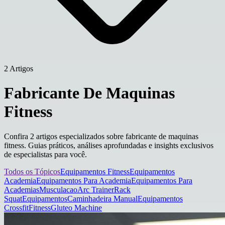
2 Artigos
Fabricante De Maquinas
Fitness
Confira 2 artigos especializados sobre fabricante de maquinas
fitness. Guias práticos, análises aprofundadas e insights exclusivos
de especialistas para você.
Todos os Tópicos
Equipamentos Fitness
Equipamentos
Academia
Equipamentos Para Academia
Equipamentos Para
Academias
Musculacao
Arc Trainer
Rack
Squat
Equipamentos
Caminhadeira Manual
Equipamentos
Crossfit
Fitness
Gluteo Machine