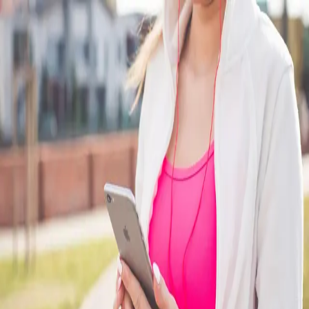
Pedir Orçamento
Nesta página
Como a Tecnologia Transforma Fabricantes de Equipa...
O Que é Tecnologia Fabricante de Máquinas Fitness?
Por Que Essa Tecnologia é Essencial em 2026?
Como a Lion Fitness Aplica Tecnologia na Prática?
Fabricação Tradicional vs. Fabricação Tecnológica:...
Desafios Comuns na Implementação Tecnológica
O Futuro da Tecnologia em Equipamentos Fitness
Guia Prático: Como Escolher um Fabricante com Tecn...
Perguntas Frequentes
Conclusão
Sobre o Autor
Blog