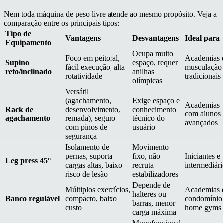
Nem toda máquina de peso livre atende ao mesmo propósito. Veja a
comparação entre os principais tipos:
Tipo de
Vantagens
Desvantagens
Ideal para
Equipamento
Ocupa muito
Foco em peitoral,
Academias 
Supino
espaço, requer
fácil execução, alta
musculação
reto/inclinado
anilhas
rotatividade
tradicionais
olímpicas
Versátil
(agachamento,
Exige espaço e
Academias
Rack de
desenvolvimento,
conhecimento
com alunos
agachamento
remada), seguro
técnico do
avançados
com pinos de
usuário
segurança
Isolamento de
Movimento
pernas, suporta
fixo, não
Iniciantes e
Leg press 45°
cargas altas, baixo
recruta
intermediári
risco de lesão
estabilizadores
Depende de
Múltiplos exercícios,
Academias 
halteres ou
Banco regulável
compacto, baixo
condomínio
barras, menor
custo
home gyms
carga máxima
Monofuncional,