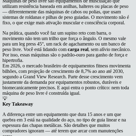
Máquinas de peso livre são equipamentos de musculação que
utilizam resistência baseada em anilhas, halteres ou placas de peso
— diferentemente das máquinas de cabos ou polias, que usam
sistemas de roldanas e pilhas de peso guiadas. O movimento não é
fixo, o que exige mais ativação muscular e consciência corporal.
Na prática, quando você faz um supino reto com barra, o
movimento não tem um trilho que força o ângulo. O mesmo vale
para um leg press 45°, um rack de agachamento ou um banco de
peso livre. Você está lidando com
carga real
, sem alívio mecânico.
Por isso, essas máquinas são o padrão-ouro para ganho de força e
hipertrofia.
Em 2026, o mercado brasileiro de equipamentos fitness movimenta
bilhões, com projeção de crescimento de 8,7% ao ano até 2030,
segundo a Grand View Research. Parte desse crescimento vem
justamente da demanda por equipamentos robustos, duráveis e
biomecanicamente precisos. E aqui entra o ponto crítico: nem toda
máquina de peso livre é construída igual.
💡
Key Takeaway
A diferença entre um equipamento que dura 15 anos e um que
quebra em 3 está na qualidade do aço, no tipo de guia linear e na
espessura das chapas metálicas. São detalhes que muitos
compradores ignoram — até terem que arcar com manutenções