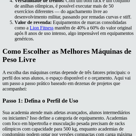
Versatilidade de treinos:
Com um bom rack e um conjunto
de anilhas olímpicas, é possível executar mais de 50
exercícios diferentes — do agachamento livre ao
desenvolvimento militar, passando por remadas curvas e stiff.
Valor de revenda:
Equipamentos de marcas consolidadas
como a
Lion Fitness
mantêm de 40% a 60% do valor original
após 8 anos de uso intenso, algo impensável em equipamentos
genéricos.
Como Escolher as Melhores Máquinas de
Peso Livre
A escolha das máquinas certas depende de três fatores principais: o
perfil dos seus alunos, o espaço disponível e o orçamento. Aqui vai
um passo a passo prático baseado em dezenas de projetos que
acompanhei:
Passo 1: Defina o Perfil de Uso
Sua academia atende mais atletas avançados, alunos intermediários
ou iniciantes? Isso define a categoria de equipamento. Academias
com foco em hipertrofia e musculação pesada precisam de racks
olímpicos com capacidade para 500 kg, enquanto academias de
condomínio podem optar por versões compactas com carga máxima