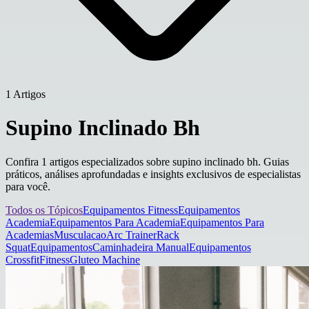
1 Artigos
Supino Inclinado Bh
Confira 1 artigos especializados sobre supino inclinado bh. Guias
práticos, análises aprofundadas e insights exclusivos de especialistas
para você.
Todos os Tópicos
Equipamentos Fitness
Equipamentos
Academia
Equipamentos Para Academia
Equipamentos Para
Academias
Musculacao
Arc Trainer
Rack
Squat
Equipamentos
Caminhadeira Manual
Equipamentos
Crossfit
Fitness
Gluteo Machine