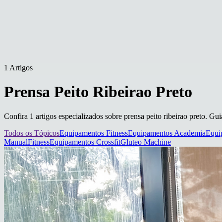
1 Artigos
Prensa Peito Ribeirao Preto
Confira 1 artigos especializados sobre prensa peito ribeirao preto. Gui
Todos os Tópicos
Equipamentos Fitness
Equipamentos Academia
Equi
Manual
Fitness
Equipamentos Crossfit
Gluteo Machine