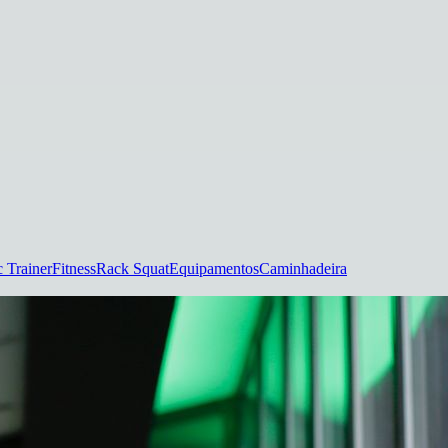
 Trainer
Fitness
Rack Squat
Equipamentos
Caminhadeira