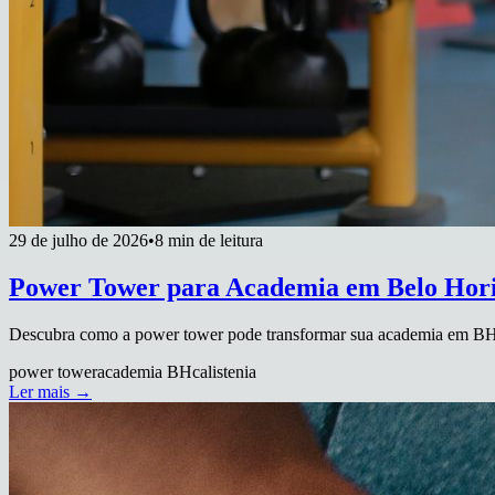
29 de julho de 2026
•
8 min de leitura
Power Tower para Academia em Belo Hor
Descubra como a power tower pode transformar sua academia em BH. 
power tower
academia BH
calistenia
Ler mais →