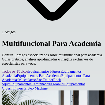
1 Artigos
Multifuncional Para Academia
Confira 1 artigos especializados sobre multifuncional para academia.
Guias práticos, análises aprofundadas e insights exclusivos de
especialistas para você.
Todos os Tópicos
Equipamentos Fitness
Equipamentos
Academia
Equipamentos Para Academia
Equipamentos Para
Academias
Musculacao
Arc Trainer
Rack
Squat
Equipamentos
Caminhadeira Manual
Equipamentos
Crossfit
Fitness
Gluteo Machine