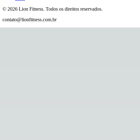
©
2026
Lion Fitness
.
Todos os direitos reservados.
contato@lionfitness.com.br