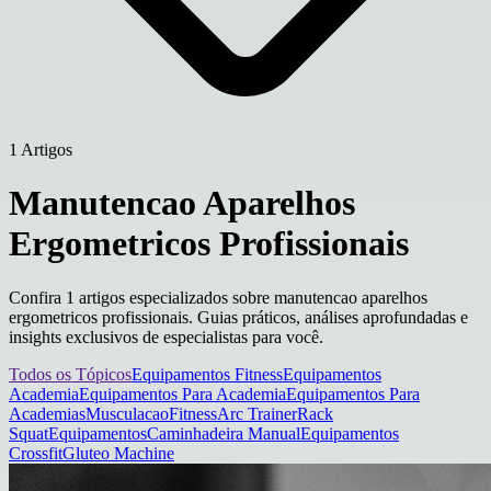
1 Artigos
Manutencao Aparelhos
Ergometricos Profissionais
Confira 1 artigos especializados sobre manutencao aparelhos
ergometricos profissionais. Guias práticos, análises aprofundadas e
insights exclusivos de especialistas para você.
Todos os Tópicos
Equipamentos Fitness
Equipamentos
Academia
Equipamentos Para Academia
Equipamentos Para
Academias
Musculacao
Fitness
Arc Trainer
Rack
Squat
Equipamentos
Caminhadeira Manual
Equipamentos
Crossfit
Gluteo Machine