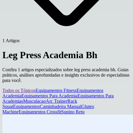
1 Artigos
Leg Press Academia Bh
Confira 1 artigos especializados sobre leg press academia bh. Guias
práticos, análises aprofundadas e insights exclusivos de especialistas
para você.
Todos os Tópicos
Equipamentos Fitness
Equipamentos
Academia
Equipamentos Para Academia
Equipamentos Para
Academias
Musculacao
Arc Trainer
Rack
Squat
Equipamentos
Caminhadeira Manual
Gluteo
Machine
Equipamentos Crossfit
Supino Reto