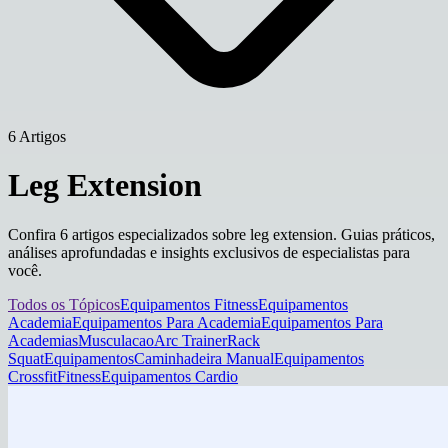
6 Artigos
Leg Extension
Confira 6 artigos especializados sobre leg extension. Guias práticos,
análises aprofundadas e insights exclusivos de especialistas para
você.
Todos os Tópicos
Equipamentos Fitness
Equipamentos
Academia
Equipamentos Para Academia
Equipamentos Para
Academias
Musculacao
Arc Trainer
Rack
Squat
Equipamentos
Caminhadeira Manual
Equipamentos
Crossfit
Fitness
Equipamentos Cardio