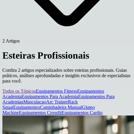
2 Artigos
Esteiras Profissionais
Confira 2 artigos especializados sobre esteiras profissionais. Guias
práticos, análises aprofundadas e insights exclusivos de especialistas
para você.
Todos os Tópicos
Equipamentos Fitness
Equipamentos
Academia
Equipamentos Para Academia
Equipamentos Para
Academias
Musculacao
Arc Trainer
Rack
Squat
Equipamentos
Caminhadeira Manual
Gluteo
Machine
Equipamentos Crossfit
Equipamentos Cardio