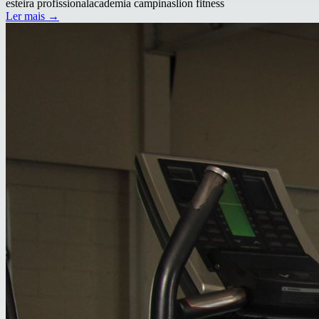
esteira profissional
academia campinas
lion fitness
Ler mais →