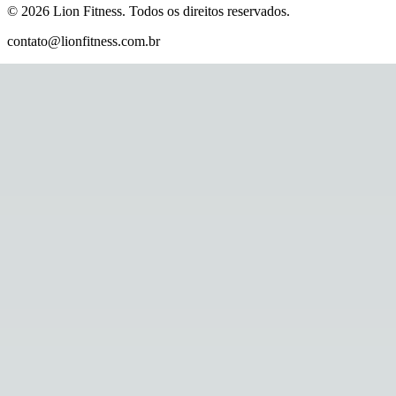
©
2026
Lion Fitness
.
Todos os direitos reservados.
contato@lionfitness.com.br