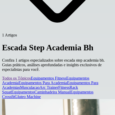
1 Artigos
Escada Step Academia Bh
Confira 1 artigos especializados sobre escada step academia bh.
Guias práticos, análises aprofundadas e insights exclusivos de
especialistas para você.
Todos os Tópicos
Equipamentos Fitness
Equipamentos
Academia
Equipamentos Para Academia
Equipamentos Para
Academias
Musculacao
Arc Trainer
Fitness
Rack
Squat
Equipamentos
Caminhadeira Manual
Equipamentos
Crossfit
Gluteo Machine