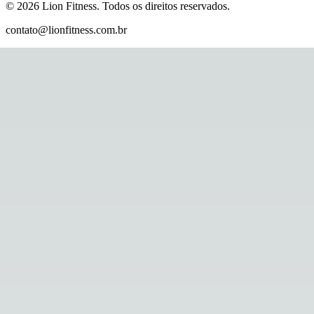
©
2026
Lion Fitness
.
Todos os direitos reservados.
contato@lionfitness.com.br