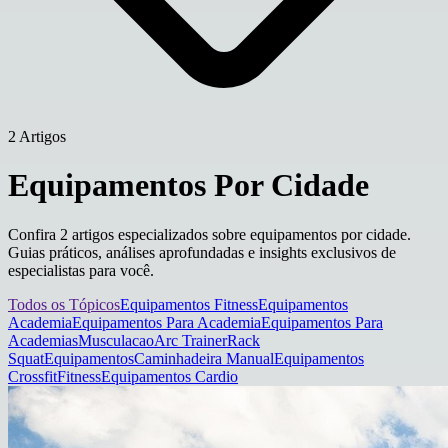
2 Artigos
Equipamentos Por Cidade
Confira 2 artigos especializados sobre equipamentos por cidade.
Guias práticos, análises aprofundadas e insights exclusivos de
especialistas para você.
Todos os Tópicos
Equipamentos Fitness
Equipamentos
Academia
Equipamentos Para Academia
Equipamentos Para
Academias
Musculacao
Arc Trainer
Rack
Squat
Equipamentos
Caminhadeira Manual
Equipamentos
Crossfit
Fitness
Equipamentos Cardio