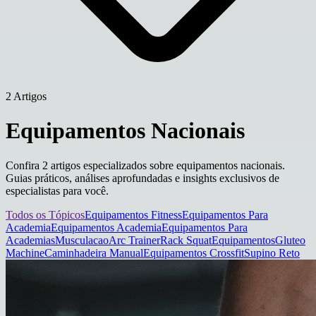
2 Artigos
Equipamentos Nacionais
Confira 2 artigos especializados sobre equipamentos nacionais.
Guias práticos, análises aprofundadas e insights exclusivos de
especialistas para você.
Todos os Tópicos
Equipamentos Fitness
Equipamentos Para
Academia
Equipamentos Academia
Equipamentos Para
Academias
Musculacao
Arc Trainer
Rack Squat
Equipamentos
Gluteo
Machine
Caminhadeira Manual
Equipamentos Crossfit
Supino Reto