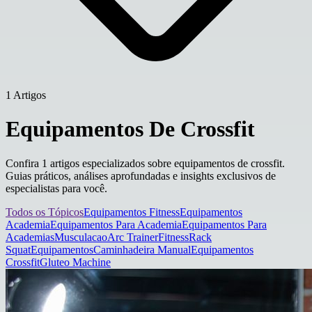
1 Artigos
Equipamentos De Crossfit
Confira 1 artigos especializados sobre equipamentos de crossfit.
Guias práticos, análises aprofundadas e insights exclusivos de
especialistas para você.
Todos os Tópicos
Equipamentos Fitness
Equipamentos
Academia
Equipamentos Para Academia
Equipamentos Para
Academias
Musculacao
Arc Trainer
Fitness
Rack
Squat
Equipamentos
Caminhadeira Manual
Equipamentos
Crossfit
Gluteo Machine