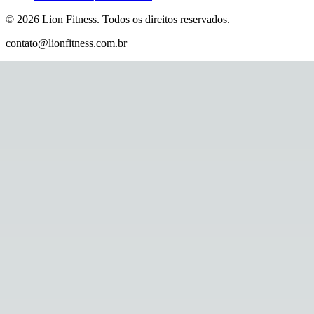
©
2026
Lion Fitness
.
Todos os direitos reservados.
contato@lionfitness.com.br