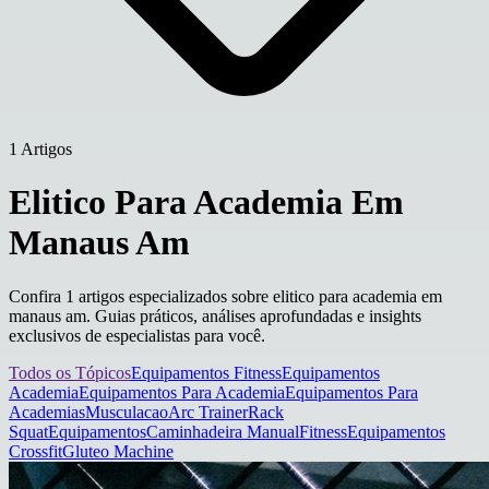
1 Artigos
Elitico Para Academia Em
Manaus Am
Confira 1 artigos especializados sobre elitico para academia em
manaus am. Guias práticos, análises aprofundadas e insights
exclusivos de especialistas para você.
Todos os Tópicos
Equipamentos Fitness
Equipamentos
Academia
Equipamentos Para Academia
Equipamentos Para
Academias
Musculacao
Arc Trainer
Rack
Squat
Equipamentos
Caminhadeira Manual
Fitness
Equipamentos
Crossfit
Gluteo Machine