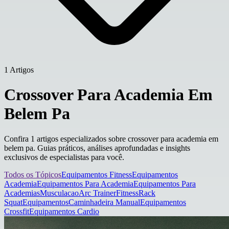
1 Artigos
Crossover Para Academia Em
Belem Pa
Confira 1 artigos especializados sobre crossover para academia em
belem pa. Guias práticos, análises aprofundadas e insights
exclusivos de especialistas para você.
Todos os Tópicos
Equipamentos Fitness
Equipamentos
Academia
Equipamentos Para Academia
Equipamentos Para
Academias
Musculacao
Arc Trainer
Fitness
Rack
Squat
Equipamentos
Caminhadeira Manual
Equipamentos
Crossfit
Equipamentos Cardio