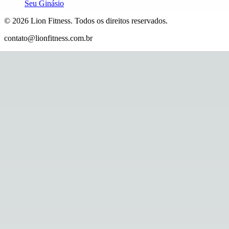
Seu Ginásio
©
2026
Lion Fitness
.
Todos os direitos reservados.
contato@lionfitness.com.br