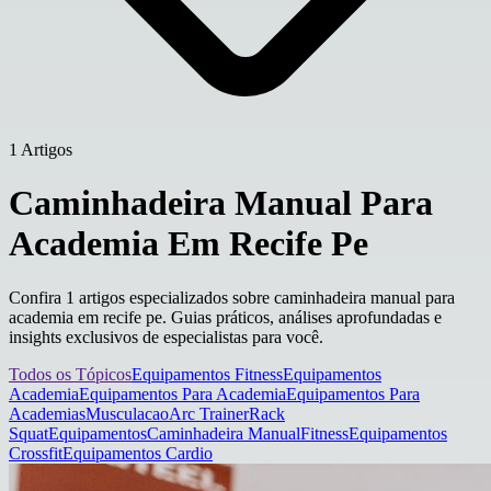
1 Artigos
Caminhadeira Manual Para
Academia Em Recife Pe
Confira 1 artigos especializados sobre caminhadeira manual para
academia em recife pe. Guias práticos, análises aprofundadas e
insights exclusivos de especialistas para você.
Todos os Tópicos
Equipamentos Fitness
Equipamentos
Academia
Equipamentos Para Academia
Equipamentos Para
Academias
Musculacao
Arc Trainer
Rack
Squat
Equipamentos
Caminhadeira Manual
Fitness
Equipamentos
Crossfit
Equipamentos Cardio