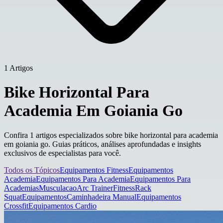
1 Artigos
Bike Horizontal Para
Academia Em Goiania Go
Confira 1 artigos especializados sobre bike horizontal para academia
em goiania go. Guias práticos, análises aprofundadas e insights
exclusivos de especialistas para você.
Todos os Tópicos
Equipamentos Fitness
Equipamentos
Academia
Equipamentos Para Academia
Equipamentos Para
Academias
Musculacao
Arc Trainer
Fitness
Rack
Squat
Equipamentos
Caminhadeira Manual
Equipamentos
Crossfit
Equipamentos Cardio