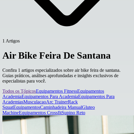
1 Artigos
Air Bike Feira De Santana
Confira 1 artigos especializados sobre air bike feira de santana.
Guias práticos, análises aprofundadas e insights exclusivos de
especialistas para você.
Todos os Tópicos
Equipamentos Fitness
Equipamentos
Academia
Equipamentos Para Academia
Equipamentos Para
Academias
Musculacao
Arc Trainer
Rack
Squat
Equipamentos
Caminhadeira Manual
Gluteo
Machine
Equipamentos Crossfit
Supino Reto