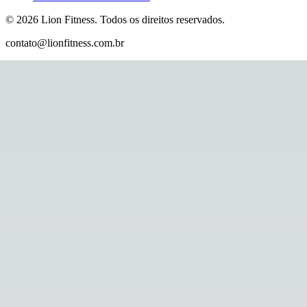
©
2026
Lion Fitness
.
Todos os direitos reservados.
contato@lionfitness.com.br