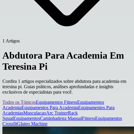
1 Artigos
Abdutora Para Academia Em
Teresina Pi
Confira 1 artigos especializados sobre abdutora para academia em
teresina pi. Guias práticos, análises aprofundadas e insights
exclusivos de especialistas para você.
Todos os Tópicos
Equipamentos Fitness
Equipamentos
Academia
Equipamentos Para Academia
Equipamentos Para
Academias
Musculacao
Arc Trainer
Rack
Squat
Equipamentos
Caminhadeira Manual
Fitness
Equipamentos
Crossfit
Gluteo Machine